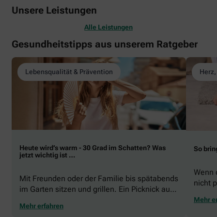
Unsere Leistungen
Alle Leistungen
Gesundheitstipps aus unserem Ratgeber
Lebensqualität & Prävention
Herz,
Heute wird’s warm - 30 Grad im Schatten? Was
So brin
jetzt wichtig ist …
Wenn d
Mit Freunden oder der Familie bis spätabends
nicht p
im Garten sitzen und grillen. Ein Picknick auf
zeigen
der Stadtparkwiese. Mit dem Paddelboot über
Mehr e
welche
Mehr erfahren
den See gleiten oder eine Radtour durch die
Schwu