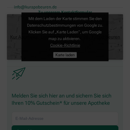
info@kurapobeuren.de
Zu unserem Kontaktformular
Mit dem Laden der Karte stimmen Sie den
Datenschutzbestimmungen von Google zu.
Klicken Sie auf „Karte Laden“, um Google
Kur Apotheke, Linsenhofer Strasse 28, 72660 Beuren
map zu aktivieren.
Cookie-Richtlinie
Karte laden
Melden Sie sich hier an und sichern Sie sich
Ihren 10% Gutschein* für unsere Apotheke